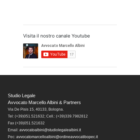
Visita il nostro canale Youtube
Studio Legale
Avvocato Marcello Albini & Partners
Via De Pisis 15, 40133, Bologna.
Tel:
(+39)051.521632; Cell.: (+39)339.7982812
Fax
(+39)051.521632
Email:
avvocatoalbini@studiolegalealbini.it
Pec
:
avvocatomarcelloalbini@ordineavvocatibopec.it