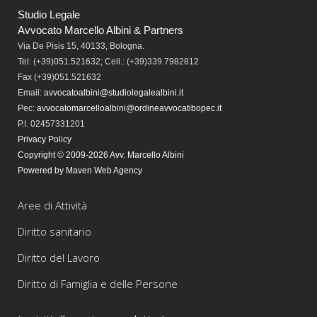
Studio Legale
Avvocato Marcello Albini & Partners
Via De Pisis 15, 40133, Bologna.
Tel:
(+39)051.521632; Cell.: (+39)339.7982812
Fax
(+39)051.521632
Email:
avvocatoalbini@studiolegalealbini.it
Pec
:
avvocatomarcelloalbini@ordineavvocatibopec.it
P.I. 02457331201
Privacy Policy
Copyright © 2009-2026 Avv. Marcello Albini
Powered by Maven Web Agency
Aree di Attività
Diritto sanitario
Diritto del Lavoro
Diritto di Famiglia e delle Persone