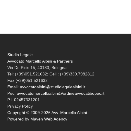
Studio Legale
Avvocato Marcello Albini & Partners
Via De Pisis 15, 40133, Bologna.
Tel:
(+39)051.521632; Cell.: (+39)339.7982812
Fax
(+39)051.521632
Email:
avvocatoalbini@studiolegalealbini.it
Pec
:
avvocatomarcelloalbini@ordineavvocatibopec.it
P.I. 02457331201
Privacy Policy
Copyright © 2009-2026 Avv. Marcello Albini
Powered by Maven Web Agency