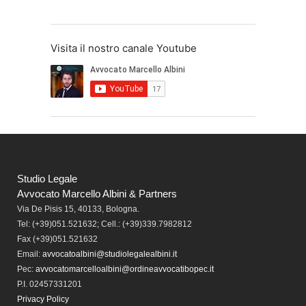
Visita il nostro canale Youtube
Studio Legale
Avvocato Marcello Albini & Partners
Via De Pisis 15, 40133, Bologna.
Tel:
(+39)051.521632; Cell.: (+39)339.7982812
Fax
(+39)051.521632
Email:
avvocatoalbini@studiolegalealbini.it
Pec
:
avvocatomarcelloalbini@ordineavvocatibopec.it
P.I. 02457331201
Privacy Policy