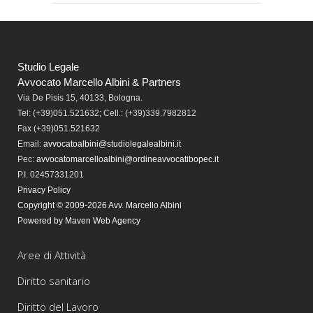
Studio Legale
Avvocato Marcello Albini & Partners
Via De Pisis 15, 40133, Bologna.
Tel:
(+39)051.521632; Cell.: (+39)339.7982812
Fax
(+39)051.521632
Email:
avvocatoalbini@studiolegalealbini.it
Pec
:
avvocatomarcelloalbini@ordineavvocatibopec.it
P.I. 02457331201
Privacy Policy
Copyright © 2009-2026 Avv. Marcello Albini
Powered by Maven Web Agency
Aree di Attività
Diritto sanitario
Diritto del Lavoro