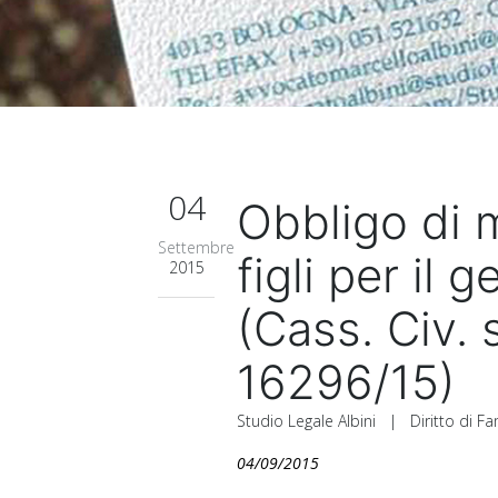
04
Obbligo di 
Settembre
figli per il 
2015
(Cass. Civ. s
16296/15)
Studio Legale Albini
|
Diritto di F
04/09/2015