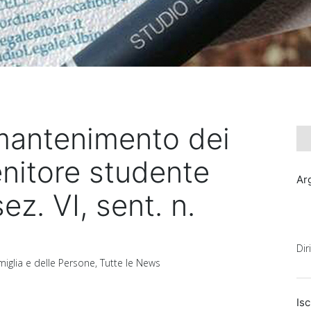
mantenimento dei
genitore studente
Ar
ez. VI, sent. n.
Dir
amiglia e delle Persone
,
Tutte le News
Isc