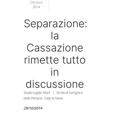
Ottobre
2014
Separazione:
la
Cassazione
rimette tutto
in
discussione
Studio Legale Albini
|
Diritto di Famiglia e
delle Persone
,
Tutte le News
29/10/2014