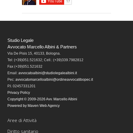
Studio Legale
Avvocato Marcello Albini & Partners
Via De Pisis 15, 40133, Bologna.
Tel:
(+39)051.521632; Cell.: (+39)339.7982812
Fax
(+39)051.521632
Email:
avvocatoalbini@studiolegalealbini.it
Pec
:
avvocatomarcelloalbini@ordineavvocatibopec.it
P.I. 02457331201
Privacy Policy
Copyright © 2009-2026 Avv. Marcello Albini
Powered by Maven Web Agency
Aree di Attività
Diritto sanitario