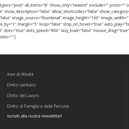
ypes=”post” all_items=”8″ show_only=”newest” exclude=”” posts=”” or
se” show_description=”false” allow_shortcodes=”false” show_category
false” image_source=”thumbnail” image_height=”100″ image_width=”
e_by=”1″ margin=”5″ loop=”false” stop_on_hover=”true” auto_play=”f
″ dots=”true” dots_speed=”800″ lazy_load=”false” mouse_drag=”true
ints=”:”]
Aree di Attività
Diritto sanitario
Diritto del Lavoro
Diritto di Famiglia e delle Persone
Iscriviti alla nostra newsletter!