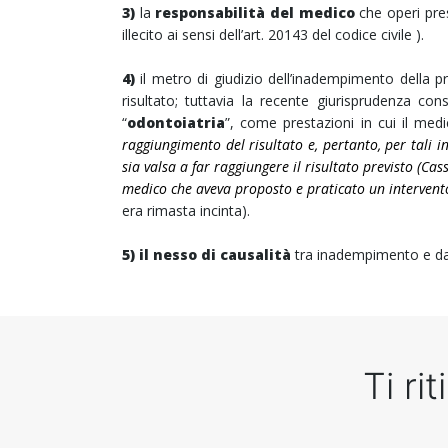
3)
la
responsabilità del medico
che operi pres
illecito ai sensi dell’art. 20143 del codice civile ).
4)
il metro di giudizio dell’inadempimento della 
risultato; tuttavia la recente giurisprudenza cons
“
odontoiatria
”, come prestazioni in cui il med
raggiungimento del risultato e, pertanto, per tali i
sia valsa a far raggiungere il risultato previsto (Ca
medico che aveva proposto e praticato un intervento
era rimasta incinta).
5) il nesso di causalità
tra inadempimento e dann
Ti ri