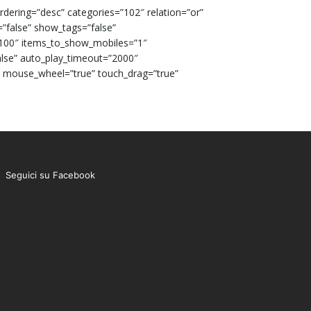
dering=”desc” categories=”102″ relation=”or”
=”false” show_tags=”false”
100″ items_to_show_mobiles=”1″
alse” auto_play_timeout=”2000″
” mouse_wheel=”true” touch_drag=”true”
Seguici su Facebook