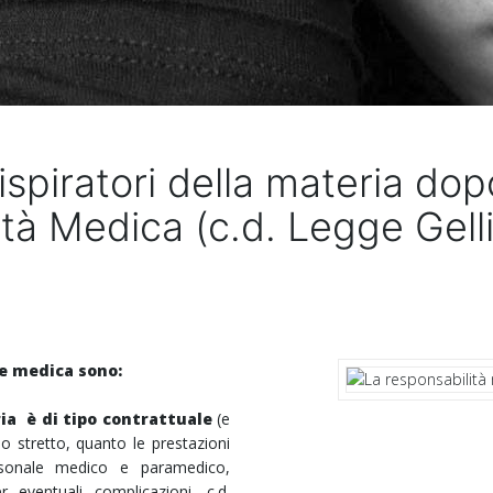
 ispiratori della materia dop
tà Medica (c.d.
Legge Gell
le medica sono:
ia è di tipo contrattuale
(e
o stretto, quanto le prestazioni
rsonale medico e paramedico,
r eventuali complicazioni,
c.d.