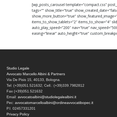
[wp_posts_carousel template=”compact.css” post_t
tags=”” show_title=”true” show_created_date=”fal
show_more_button=”true” show_featured_image=”
items_to_show_tablets=”2″ items_to_show=”4″ slid
auto_play_speed=”200″ nav=”true” nav_speed=”500
easing=”linear” auto_height=”true” custom_breakpo
Studio Legale
Avvocato Marcello Albini & Partners
Via De Pisis 15, 40133, Bologna.
Tel:
(+39)051.521632; Cell.: (+39)339.7982812
Fax
(+39)051.521632
Email:
avvocatoalbini@studiolegalealbini.it
Pec
:
avvocatomarcelloalbini@ordineavvocatibopec.it
P.I. 02457331201
Privacy Policy