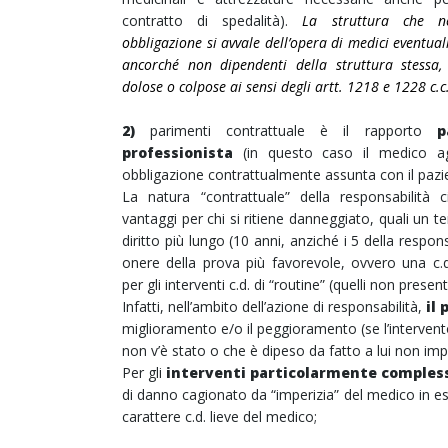
contratto di spedalità).
La struttura che ne
obbligazione si avvale dell’opera di medici eventua
ancorché non dipendenti della struttura stessa,
dolose o colpose ai sensi degli artt. 1218 e 1228 c.c
2)
parimenti contrattuale è il rapporto
p
professionista
(in questo caso il medico ag
obbligazione contrattualmente assunta con il pazi
La natura “contrattuale” della responsabilità c
vantaggi per chi si ritiene danneggiato, quali un t
diritto più lungo (10 anni, anziché i 5 della respon
onere della prova più favorevole, ovvero una c.d
per gli interventi c.d. di “routine” (quelli non present
Infatti, nell’ambito dell’azione di responsabilità,
il 
miglioramento e/o il peggioramento (se l’intervent
non v’è stato o che è dipeso da fatto a lui non im
Per gli
interventi particolarmente compless
di danno cagionato da “imperizia” del medico in es
carattere c.d. lieve del medico;