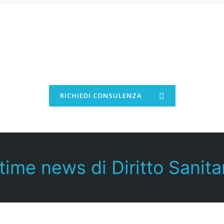
Richiedi Consulenza
Ti risponderemo tra 24/48 ore
RICHIEDI CONSULENZA
time news di Diritto Sanita