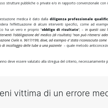
so strutture pubbliche o private e/o in rapporto convenzionale con il
prestazione medica è dato dalla
diligenza professionale qualifi
idera l’effettuazione di alcuni interventi specifici, come ad esempi
ico ha un vero e proprio “
obbligo di risultato
“; – i
n questi casi 
nterventi l’obbligazione del medico (di risultato) “non può ritenersi ad
ssazione Civile n. 9617/199, dove, ad esempio e’ stata riconosciuta come
 di incollaggio delle tube a una paziente
– quale metodo anticoncezio
o deve essere valutato alla stregua del criterio, necessariamente pro
tieni vittima di un errore me