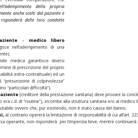
ll’adempimento della propria
lmente anche scelti dal paziente e
 risponderà delle loro condotte
.
aziente
–
medico libero
isce nell’adempimento di una
ente).
ivile medica garantisce diversi
ermine di prescrizione del proprio
sabilità extra-contrattuale) ed un
. “presunzione di colpevolezza”
ino “particolari difficoltà”).
paziente
(creditore della prestazione sanitaria) deve provare la conc
o era c.d. di “routine”), incombe alla struttura sanitaria e/o al medi
putabile ovvero che, pur esistendo, non è stato causa del danno.
i,
al contrario opererà la limitazione di responsabilità di cui all’art. 2
sa operante, non risponderà per l’imperizia lieve, mentre continuerà a