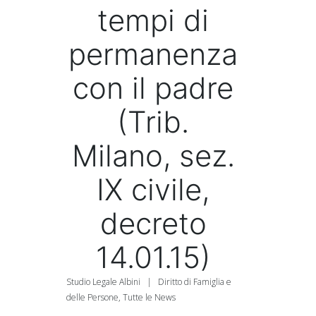
tempi di
permanenza
con il padre
(Trib.
Milano, sez.
IX civile,
decreto
14.01.15)
Studio Legale Albini
|
Diritto di Famiglia e
delle Persone
,
Tutte le News