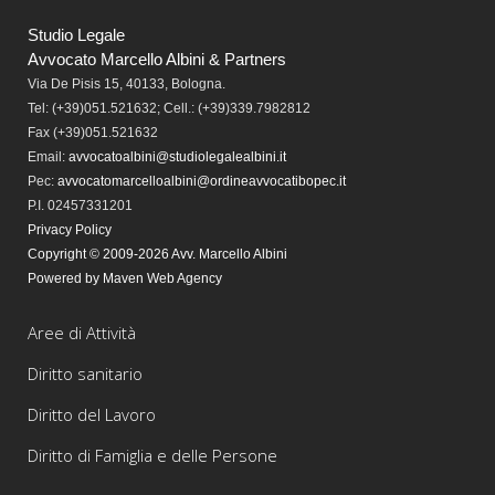
Studio Legale
Avvocato Marcello Albini & Partners
Via De Pisis 15, 40133, Bologna.
Tel:
(+39)051.521632; Cell.: (+39)339.7982812
Fax
(+39)051.521632
Email:
avvocatoalbini@studiolegalealbini.it
Pec
:
avvocatomarcelloalbini@ordineavvocatibopec.it
P.I. 02457331201
Privacy Policy
Copyright © 2009-2026 Avv. Marcello Albini
Powered by Maven Web Agency
Aree di Attività
Diritto sanitario
Diritto del Lavoro
Diritto di Famiglia e delle Persone