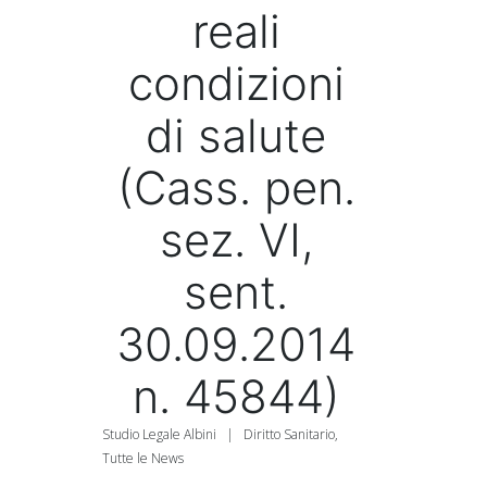
reali
condizioni
di salute
(Cass. pen.
sez. VI,
sent.
30.09.2014
n. 45844)
Studio Legale Albini
|
Diritto Sanitario
,
Tutte le News