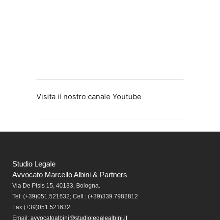
Visita il nostro canale Youtube
Studio Legale
Avvocato Marcello Albini & Partners
Via De Pisis 15, 40133, Bologna.
Tel:
(+39)051.521632; Cell.: (+39)339.7982812
Fax
(+39)051.521632
Email:
avvocatoalbini@studiolegalealbini.it