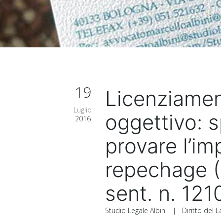
19
Licenziamen
Luglio
oggettivo: s
2016
provare l’imp
repechage (C
sent. n. 121
Studio Legale Albini
|
Diritto del 