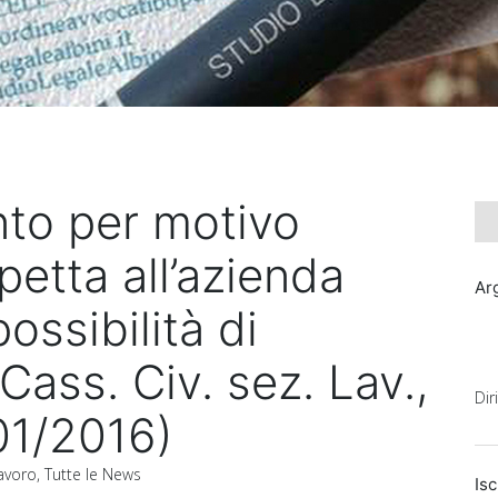
to per motivo
petta all’azienda
Ar
ossibilità di
ass. Civ. sez. Lav.,
Dir
01/2016)
Lavoro
,
Tutte le News
Isc