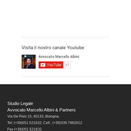
Visita il nostro canale Youtube
Studio Legale
Avvocato Marcello Albini & Partners
Via De Pisis 15, 40133, Bologna.
Tel:
(+39)051.521632; Cell.: (+39)339.7982812
Fax
(+39)051.521632