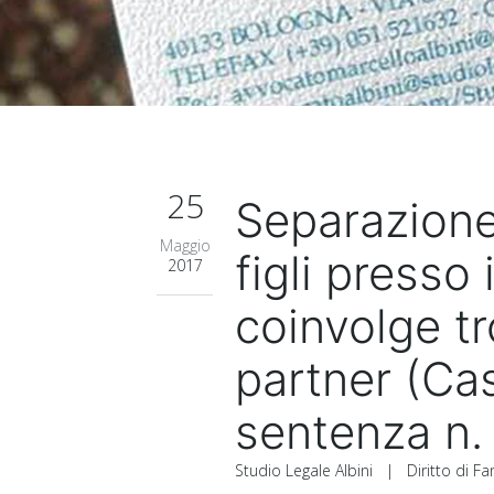
25
Separazione
Maggio
figli presso
2017
coinvolge t
partner (Cass
sentenza n.
Studio Legale Albini
|
Diritto di F