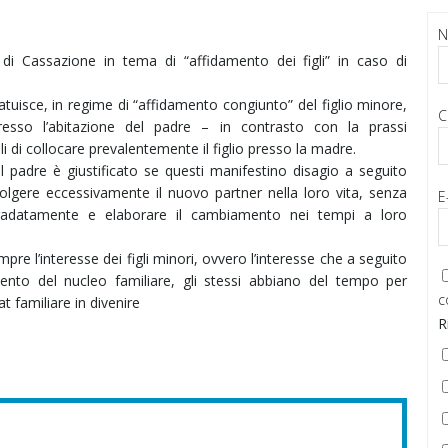
di Cassazione in tema di “affidamento dei figli” in caso di
tuisce, in regime di “affidamento congiunto” del figlio minore,
C
resso l’abitazione del padre – in contrasto con la prassi
i di collocare prevalentemente il figlio presso la madre.
il padre è giustificato se questi manifestino disagio a seguito
olgere eccessivamente il nuovo partner nella loro vita, senza
E
i gradatamente e elaborare il cambiamento nei tempi a loro
re l’interesse dei figli minori, ovvero l’interesse che a seguito
ento del nucleo familiare, gli stessi abbiano del tempo per
c
t familiare in divenire
R