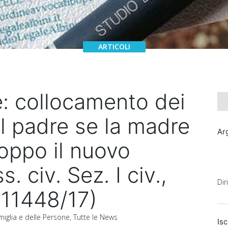
: collocamento dei
 il padre se la madre
Ar
roppo il nuovo
. civ. Sez. I civ.,
Dir
 11448/17)
amiglia e delle Persone
,
Tutte le News
Isc