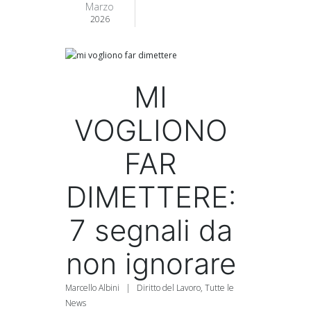
Marzo
2026
MI
VOGLIONO
FAR
DIMETTERE:
7 segnali da
non ignorare
Marcello Albini
|
Diritto del Lavoro
,
Tutte le
News