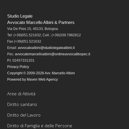
Studio Legale
Avvocato Marcello Albini & Partners
Via De Pisis 15, 40133, Bologna.
Tel:
(+39)051.521632; Cell.: (+39)339.7982812
Fax
(+39)051.521632
Email:
avvocatoalbini@studiolegalealbini.it
Pec
:
avvocatomarcelloalbini@ordineavvocatibopec.it
P.I. 02457331201
Privacy Policy
Copyright © 2009-2026 Avv. Marcello Albini
Powered by Maven Web Agency
Aree di Attività
Diritto sanitario
Diritto del Lavoro
Diritto di Famiglia e delle Persone