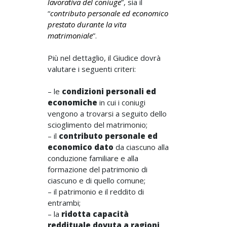
lavorativa del coniuge
”, sia il
“
contributo personale ed economico
prestato durante la vita
matrimoniale
”.
Più nel dettaglio, il Giudice dovrà
valutare i seguenti criteri:
– le
condizioni personali ed
economiche
in cui i coniugi
vengono a trovarsi a seguito dello
scioglimento del matrimonio;
– il
contributo personale ed
economico dato
da ciascuno alla
conduzione familiare e alla
formazione del patrimonio di
ciascuno e di quello comune;
– il patrimonio e il reddito di
entrambi;
– la
ridotta capacità
reddituale dovuta a ragioni