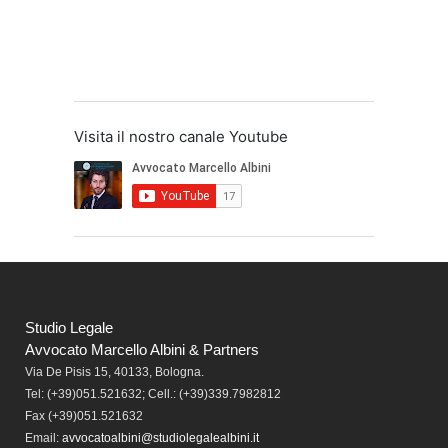
Visita il nostro canale Youtube
Studio Legale
Avvocato Marcello Albini & Partners
Via De Pisis 15, 40133, Bologna.
Tel:
(+39)051.521632; Cell.: (+39)339.7982812
Fax
(+39)051.521632
Email:
avvocatoalbini@studiolegalealbini.it