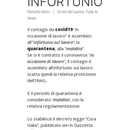
INFORTUNIO
Marcello Albini
|
Diritto del Lavoro
,
Tutte le
News
Il contagio da
covid19
“in
occasione di lavoro” è assimilato
all'”
infortunio sul lavoro
“; la
quarantena
, alla “
malattia
“.
Se si è contratto il coronavirus “
in
occasione di lavoro
”, il contagio è
assimilato all’infortunio sul lavoro:
scatta quindi la relativa protezione
dell’INAIL.
E il periodo di quarantena è
considerato ‘
malattia
’, con la
relativa regolamentazione.
Lo stabilisce il decreto legge “Cura
Italia”, pubblicato ieri in Gazzetta