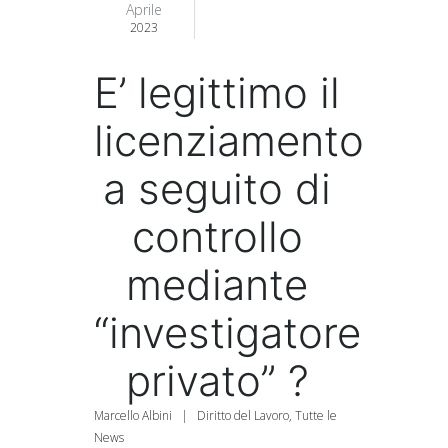
Aprile
2023
E’ legittimo il
licenziamento
a seguito di
controllo
mediante
“investigatore
privato” ?
Marcello Albini
|
Diritto del Lavoro
,
Tutte le
News