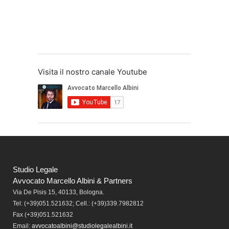
Visita il nostro canale Youtube
Studio Legale
Avvocato Marcello Albini & Partners
Via De Pisis 15, 40133, Bologna.
Tel:
(+39)051.521632; Cell.: (+39)339.7982812
Fax
(+39)051.521632
Email:
avvocatoalbini@studiolegalealbini.it