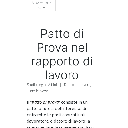
Novembre
2018
Patto di
Prova nel
rapporto di
lavoro
Studio Legale Albini
|
Diritto del Lavoro
,
Tutte le News
Il “
patto di prova
” consiste in un
patto a tutela dell’interesse di
entrambe le parti contrattuali
(lavoratore e datore di lavoro) a
sperimentare la convenienza di un