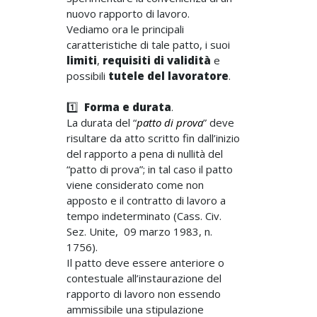
nuovo rapporto di lavoro.
Vediamo ora le principali
caratteristiche di tale patto, i suoi
limiti
,
requisiti di validità
e
possibili
tutele del lavoratore
.
1️⃣
Forma e durata
.
La durata del “
patto di prova
” deve
risultare da atto scritto fin dall’inizio
del rapporto a pena di nullità del
“patto di prova”; in tal caso il patto
viene considerato come non
apposto e il contratto di lavoro a
tempo indeterminato (Cass. Civ.
Sez. Unite, 09 marzo 1983, n.
1756).
Il patto deve essere anteriore o
contestuale all’instaurazione del
rapporto di lavoro non essendo
ammissibile una stipulazione