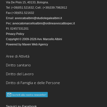
Via De Pisis 15, 40133, Bologna.
Tel:
(+39)051.521632; Cell.: (+39)339.7982812
Fax
(+39)051.521632
Email:
avvocatoalbini@studiolegalealbini.it
Pec
:
avvocatomarcelloalbini@ordineavvocatibopec.it
P.I. 02457331201
Privacy Policy
Copyright © 2009-2026 Avv. Marcello Albini
Powered by Maven Web Agency
Aree di Attività
Diritto sanitario
Diritto del Lavoro
Diritto di Famiglia e delle Persone
Seguici su Facebook