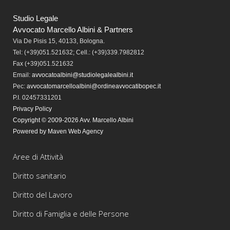
Studio Legale
Avvocato Marcello Albini & Partners
Via De Pisis 15, 40133, Bologna.
Tel:
(+39)051.521632; Cell.: (+39)339.7982812
Fax
(+39)051.521632
Email:
avvocatoalbini@studiolegalealbini.it
Pec
:
avvocatomarcelloalbini@ordineavvocatibopec.it
P.I. 02457331201
Privacy Policy
Copyright © 2009-2026 Avv. Marcello Albini
Powered by Maven Web Agency
Aree di Attività
Diritto sanitario
Diritto del Lavoro
Diritto di Famiglia e delle Persone